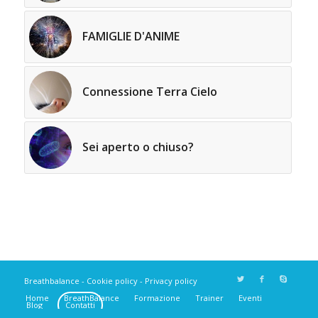
FAMIGLIE D'ANIME
Connessione Terra Cielo
Sei aperto o chiuso?
Breathbalance -
Cookie policy
-
Privacy policy
Home
BreathBalance
Formazione
Trainer
Eventi
Blog
Contatti