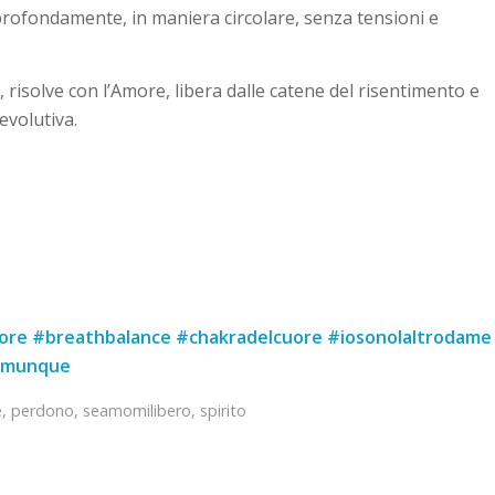
 profondamente, in maniera circolare, senza tensioni e
, risolve con l’Amore, libera dalle catene del risentimento e
evolutiva.
ore #breathbalance #chakradelcuore #iosonolaltrodame
ocomunque
e
,
perdono
,
seamomilibero
,
spirito