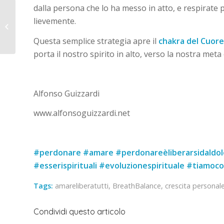
dalla persona che lo ha messo in atto, e respirate
lievemente.
Le forze che guidano
l’Anima
Questa semplice strategia apre il
chakra del Cuore
porta il nostro spirito in alto, verso la nostra meta 
Alfonso Guizzardi
www.alfonsoguizzardi.net
#perdonare #amare #perdonareèliberarsidaldol
#esserispirituali #evoluzionespirituale #tiam
Tags:
amareliberatutti
,
BreathBalance
,
crescita personal
Condividi questo articolo