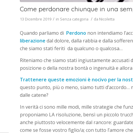
Come perdonare chiunque in una sempl
/
/
13 Dicembre 2019
in
Senza categoria
da
Nicoletta
Quando parliamo di
Perdono
non intendiamo l’acc
liberazione
dal dolore, dalla rabbia e dalla soffere
che siamo stati feriti da qualcuno o qualcosa…
Riteniamo che siamo stati ingiustamente accusati 
posizione o della nostra bontà o ingenuità e allora ec
Trattenere queste emozioni è nocivo per la nost
questo punto, più o meno, siamo tutti d’accordo… m
dalle catene?
In verità ci sono mille modi, mille strategie che f
proponiamo LA risoluzione, bensì un piccolo trucc
anche piuttosto velocemente dal rancore: guardate l
come se fosse vostro figlio/a; con tutto l’amore ch