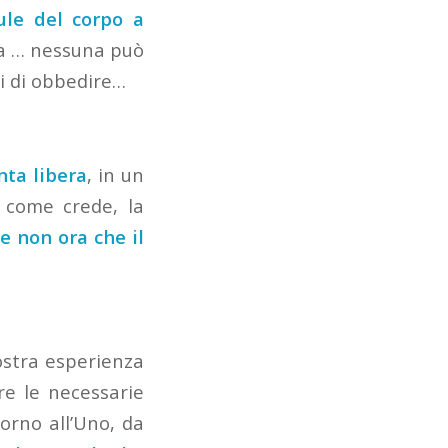
ule del corpo a
da … nessuna può
rsi di obbedire…
nta libera
, in un
 come crede, la
se non ora che il
ostra esperienza
ire le necessarie
torno all’Uno, da