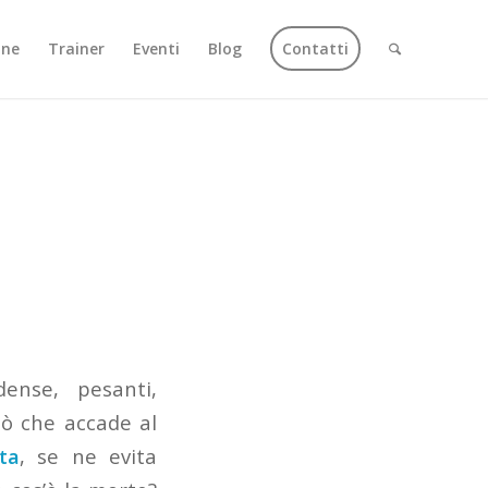
one
Trainer
Eventi
Blog
Contatti
ense, pesanti,
ò che accade al
ta
, se ne evita