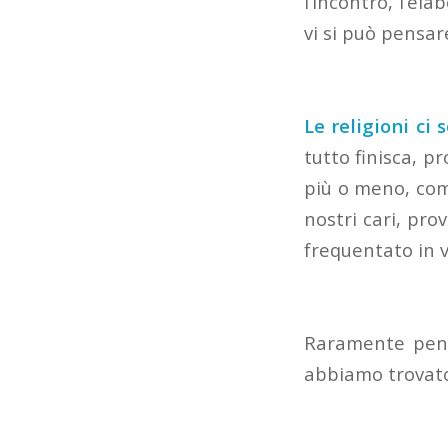
l’incontro, l’el
vi si può pensa
Le religioni ci 
tutto finisca, 
più o meno, com
nostri cari, pr
frequentato in v
Raramente pensi
abbiamo trovato