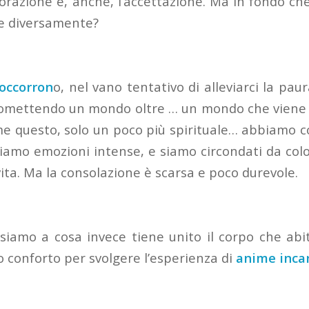
aborazione e, anche, l’accettazione. Ma in fondo ch
re diversamente?
soccorron
o, nel vano tentativo di alleviarci la paur
promettendo un mondo oltre … un mondo che viene
e questo, solo un poco più spirituale… abbiamo co
oviamo emozioni intense, e siamo circondati da co
ita. Ma la consolazione è scarsa e poco durevole.
amo a cosa invece tiene unito il corpo che abi
 conforto per svolgere l’esperienza di
anime inca