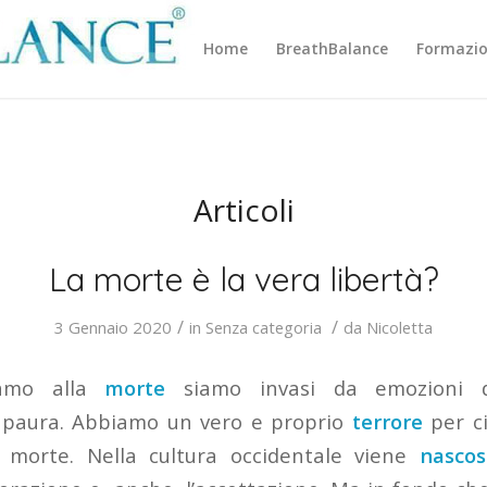
Home
BreathBalance
Formazi
Articoli
La morte è la vera libertà?
/
/
3 Gennaio 2020
in
Senza categoria
da
Nicoletta
iamo alla
morte
siamo invasi da emozioni d
 paura. Abbiamo un vero e proprio
terrore
per ci
morte. Nella cultura occidentale viene
nascos