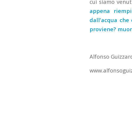
cui siamo venut
appena riempi
dall’acqua che
proviene? muor
Alfonso Guizzar
www.alfonsoguiz