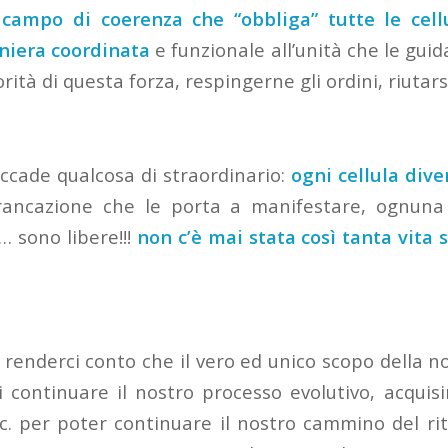
campo di coerenza che “obbliga” tutte le cell
niera coordinata
e funzionale all’unità che le gui
torità di questa forza, respingerne gli ordini, riuta
ccade qualcosa di straordinario:
ogni cellula dive
francazione che le porta a manifestare, ognuna
… sono libere!!!
non c’è mai stata così tanta vita 
 renderci conto che il vero ed unico scopo della n
i continuare il nostro processo evolutivo, acquis
ecc. per poter continuare il nostro cammino del ri