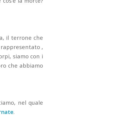
e cos’è la morte?
a, il terrone che
 rappresentato ,
rpi, siamo con i
loro che abbiamo
tiamo, nel quale
rnate
.