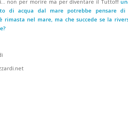
i… non per morire ma per diventare il Tutto!!!
un
to di acqua dal mare potrebbe pensare di 
 è rimasta nel mare, ma che succede se la river
e?
di
zardi.net