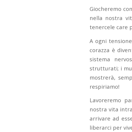
Giocheremo con 
nella nostra vi
tenercele care 
A ogni tensione
corazza è diven
sistema nervo
strutturati; i mu
mostrerà, sempr
respiriamo!
Lavoreremo pa
nostra vita intr
arrivare ad ess
liberarci per vi