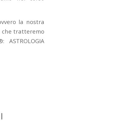
ovvero la nostra
 e che tratteremo
e®: ASTROLOGIA
I