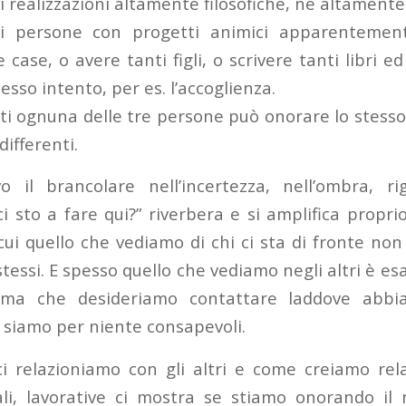
di realizzazioni altamente filosofiche, né altamente
i persone con progetti animici apparentemen
case, o avere tanti figli, o scrivere tanti libri 
esso intento, per es. l’accoglienza.
tti ognuna delle tre persone può onorare lo stesso
ifferenti.
o il brancolare nell’incertezza, nell’ombra, ri
ci sto a fare qui?” riverbera e si amplifica propri
n cui quello che vediamo di chi ci sta di fronte no
stessi. E spesso quello che vediamo negli altri è es
nima che desideriamo contattare laddove abbi
 siamo per niente consapevoli.
ci relazioniamo con gli altri e come creiamo rela
ali, lavorative ci mostra se stiamo onorando il