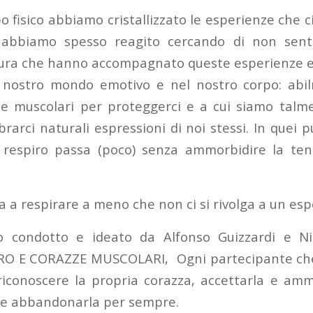
o fisico abbiamo cristallizzato le esperienze che 
abbiamo spesso reagito cercando di non sentir
aura che hanno accompagnato queste esperienze e
l nostro mondo emotivo e nel nostro corpo: ab
ze muscolari per proteggerci e a cui siamo talm
rci naturali espressioni di noi stessi. In quei pu
 respiro passa (poco) senza ammorbidire la ten
a respirare a meno che non ci si rivolga a un espe
o condotto e ideato da Alfonso Guizzardi e Nic
PIRO E CORAZZE MUSCOLARI, Ogni partecipante che
riconoscere la propria corazza, accettarla e amm
e abbandonarla per sempre.