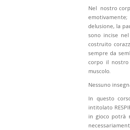
Nel nostro corp
emotivamente; 
delusione, la p
sono incise ne
costruito coraz
sempre da sembra
corpo il nostro
muscolo.
Nessuno insegna 
In questo cors
intitolato RES
in gioco potrà 
necessariament