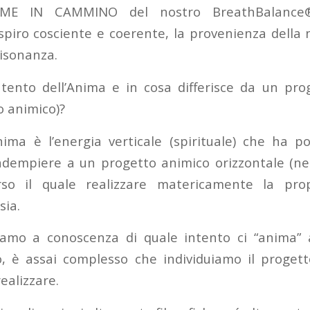
IME IN CAMMINO del nostro BreathBalance®
espiro cosciente e coerente, la provenienza della 
risonanza.
tento dell’Anima e in cosa differisce da un pro
o animico)?
Anima è l’energia verticale (spirituale) che ha p
adempiere a un progetto animico orizzontale (nella
erso il quale realizzare matericamente la prop
sia.
amo a conoscenza di quale intento ci “anima” a
o, è assai complesso che individuiamo il proget
ealizzare.