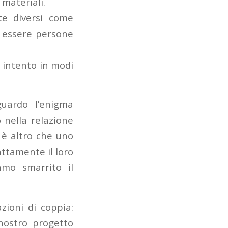
 materiali.
te diversi come
ed essere persone
 intento in modi
guardo l’enigma
o nella relazione
n è altro che uno
attamente il loro
amo smarrito il
zioni di coppia:
 nostro progetto