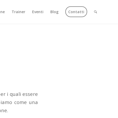
one
Trainer
Eventi
Blog
Contatti
er i quali essere
abbiamo come una
one.